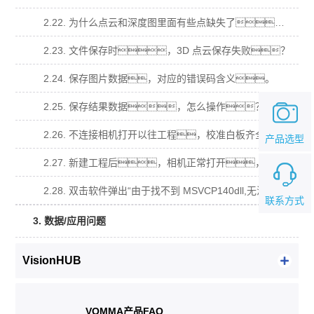
2.22. 为什么点云和深度图里面有些点缺失了？
2.23. 文件保存时，3D 点云保存失败？
2.24. 保存图片数据，对应的错误码含义。
2.25. 保存结果数据，怎么操作？
2.26. 不连接相机打开以往工程，校准白板齐全，导入原图计算不出数据？
产品选型
2.27. 新建工程后，相机正常打开，相机视图有视频流，拍照算不出数据？
2.28. 双击软件弹出“由于找不到 MSVCP140dll,无法继续执行代码，需要安装程序可 能会解决此问题.”窗口？
联系方式
3. 数据/应用问题
VisionHUB
VOMMA产品FAQ