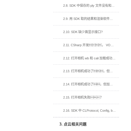
2.8. SDK 中保存的 ply 文件没有和渲染软件带颜色一样的点云？
2.9. 用 SDK 取的结果和渲染软件取的结果效果不一样？
2.10. SDK 缺少面显示接口?
2.11. CSharp 开发， VOMMACamCSharp.dll 加入到依赖项，运行闪退？
2.12. 打开相机 wb 和 cali 加载成功，打开视频流回调函数没有被调用？
2.13. 打开相机成功了，但加载 cali 失败
2.14. 打开相机成功了，但加载白板失败。
2.15. 打开相机失败？
2.16. SDK 中 CLProtocol, Config, bin 文件夹, 在我的工程中的用法？
3. 点云相关问题