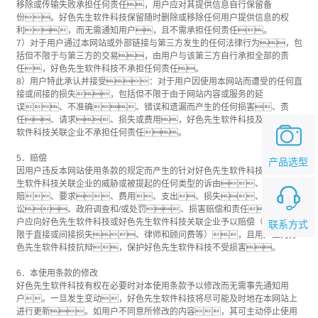
移除或传输失败承担任何责任，用户应对其提供信息自行保留备
份。好色先生软件科技保留随时删除或移除任何用户提供信息的权
利，而无需通知用户，且不需承担任何责任。
7）对于用户通过本网站或外部链接与第三方发生的任何法律行为，包
括但不限于与第三方的交易，由用户与该第三方自行承担全部的责
任，好色先生软件科技不承担任何责任。
8）用户特此承认并接受：对于用户因使用本网站而遭受的任何直
接或间接的损失，包括但不限于由于网站内容或服务的延
误、不准确、错误和遗漏而产生的任何损害、责
任、请求、损失或费用，好色先生软件科技及好色先生
软件科技关联企业不承担任何责任。
5．赔偿
产品选型
因用户违反本网站使用条款的规定而产生的针对好色先生软件科技或好色先
生软件科技关联企业的威胁或被提起的任何类型的诉由、索
赔、要求、费用、支出、损失、诉
讼、政府调查和/或处罚、损害赔偿和责任，用
户应向好色先生软件科技或好色先生软件科技关联企业予以赔偿（包括但不
联系方式
限于直接或间接损失、律师和顾问费等），且用户应为好
色先生软件科技抗辩，保护好色先生软件科技不受损害。
6．本使用条款的修改
好色先生软件科技有权在必要时对本使用条款予以修改而无需事先通知用
户。一旦发生变动，好色先生软件科技将尽可能及时地在本网站上
进行更新。如用户不同意所修改的内容，其可主动停止使用