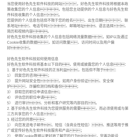
当您使用好色先生软件科技的网站，好色先生软件科技将根据本政
策收集您的个人信息，包括您主动提供的个人信息与好色先生软
件科技收集的个人信息。
您提供的个人信息包括但不限于您的姓名、出生日期、联
系地址、电话号码、邮箱地址、语言选择、
简历和视频内容。
好色先生软件科技收集的个人信息包括网络流量数据，如IP以及通过
Cookie收集的数据，如访问数量、访问时间以及用户偏
好。
好色先生软件科技如何使用信息
好色先生软件科技将基本以下目的，使用或披露您的个人信息：
1. 基于好色先生软件科技的正当利益，包括但不限于：
1） 回复您的咨询；
2） 提升网站安全性，如用户身份验证、安全保
护、诈骗检测归档和备份；
3） 获取您的职位申请信息；
4） 评估您的职位申请；
5） 进行审计、分析和客户研究等内部目的。
2. 基于好色先生软件科技为您提供服务的需要，而必须使用或与第
三方共享您的个人信息；
3. 经过您的同意：
1） 向您发送电子邮件、短信（含商业性短信）、推送等用于推
广或宣传好色先生软件科技服务和产品；
2） 使用Cookie数据以更好地了解您的行为，完善功能设