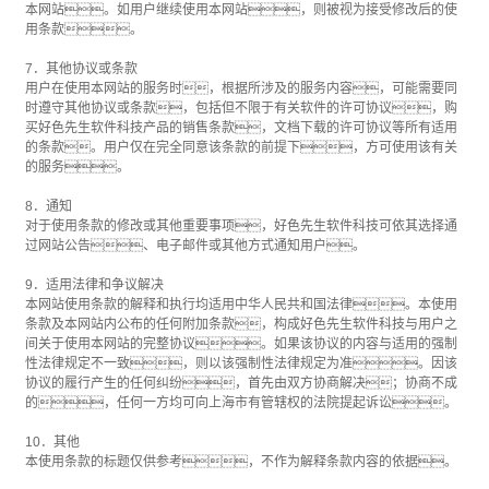
本网站。如用户继续使用本网站，则被视为接受修改后的使
用条款。
7．其他协议或条款
用户在使用本网站的服务时，根据所涉及的服务内容，可能需要同
时遵守其他协议或条款，包括但不限于有关软件的许可协议，购
买好色先生软件科技产品的销售条款，文档下载的许可协议等所有适用
的条款。用户仅在完全同意该条款的前提下，方可使用该有关
的服务。
8．通知
对于使用条款的修改或其他重要事项，好色先生软件科技可依其选择通
过网站公告、电子邮件或其他方式通知用户。
9．适用法律和争议解决
本网站使用条款的解释和执行均适用中华人民共和国法律。本使用
条款及本网站内公布的任何附加条款，构成好色先生软件科技与用户之
间关于使用本网站的完整协议。如果该协议的内容与适用的强制
性法律规定不一致，则以该强制性法律规定为准。因该
协议的履行产生的任何纠纷，首先由双方协商解决；协商不成
的，任何一方均可向上海市有管辖权的法院提起诉讼。
10．其他
本使用条款的标题仅供参考，不作为解释条款内容的依据。