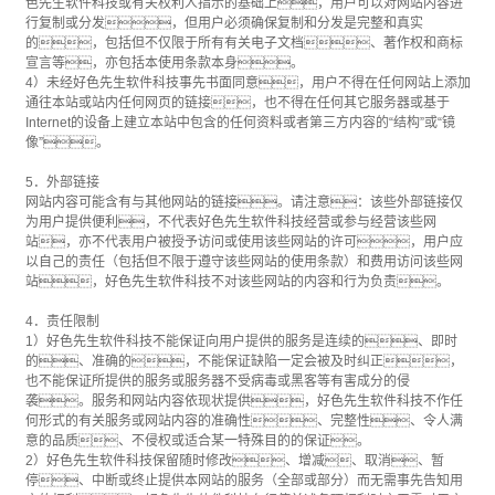
色先生软件科技或有关权利人指示的基础上，用户可以对网站内容进
行复制或分发，但用户必须确保复制和分发是完整和真实
的，包括但不仅限于所有有关电子文档、著作权和商标
宣言等，亦包括本使用条款本身。
4）未经好色先生软件科技事先书面同意，用户不得在任何网站上添加
通往本站或站内任何网页的链接，也不得在任何其它服务器或基于
Internet的设备上建立本站中包含的任何资料或者第三方内容的“结构”或“镜
像”。
5．外部链接
网站内容可能含有与其他网站的链接。请注意：该些外部链接仅
为用户提供便利，不代表好色先生软件科技经营或参与经营该些网
站，亦不代表用户被授予访问或使用该些网站的许可，用户应
以自己的责任（包括但不限于遵守该些网站的使用条款）和费用访问该些网
站，好色先生软件科技不对该些网站的内容和行为负责。
4．责任限制
1）好色先生软件科技不能保证向用户提供的服务是连续的、即时
的、准确的，不能保证缺陷一定会被及时纠正，
也不能保证所提供的服务或服务器不受病毒或黑客等有害成分的侵
袭。服务和网站内容依现状提供，好色先生软件科技不作任
何形式的有关服务或网站内容的准确性、完整性、令人满
意的品质、不侵权或适合某一特殊目的的保证。
2）好色先生软件科技保留随时修改、增减、取消、暂
停、中断或终止提供本网站的服务（全部或部分）而无需事先告知用