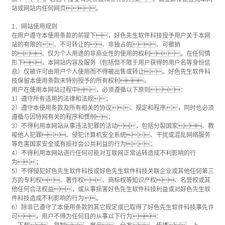
站或网站内任何网页。
1．网站使用规则
在用户遵守本使用条款的前提下，好色先生软件科技授予用户关于本网
站的有限的、不可转让的、非独占的、可撤销
的、仅为个人用途的非商业性的使用的权利。在任何情
形下，本网站内容及服务（包括但不限于用户获得的用户名等身份信
息）仅被许可由用户个人使用而不得被出售或转让。好色先生软件科
技保留本使用条款未特别授予的所有权利。
用户在使用本网站过程中，必须遵循以下原则：
1）遵守所有适用的法律和法规；
2）遵守本使用条款及所有相关的协议、规定和程序，同时也必须
遵循与因特网有关的程序和惯例；
3）不得利用本网站从事违法犯罪的活动，包括分裂国家、教
唆他人犯罪、侵犯计算机安全系统、干扰或混乱网络服务
等危害国家安全或有损社会公共利益的行为；
4）不得利用本网站进行任何可能对互联网正常运转造成不利影响的行
为；
5）不得侵犯好色先生软件科技或好色先生软件科技关联企业或其他任何第三
方的专利权、著作权、商标权等知识产权、名誉权或其
他任何合法权益，或从事损害好色先生软件科技利益或对好色先生软
件科技造成不利影响的行为。
6）除非已遵守了本使用条款的其它规定或已取得了好色先生软件科技事先许
可，用户不得为任何目的从事以下行为：