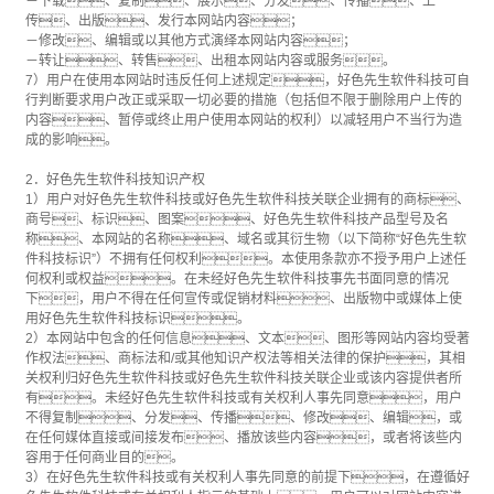
－下载、复制、展示、分发、传播、上
传、出版、发行本网站内容；
－修改、编辑或以其他方式演绎本网站内容；
－转让、转售、出租本网站内容或服务。
7）用户在使用本网站时违反任何上述规定，好色先生软件科技可自
行判断要求用户改正或采取一切必要的措施（包括但不限于删除用户上传的
内容、暂停或终止用户使用本网站的权利）以减轻用户不当行为造
成的影响。
2．好色先生软件科技知识产权
1）用户对好色先生软件科技或好色先生软件科技关联企业拥有的商标、
商号、标识、图案、好色先生软件科技产品型号及名
称、本网站的名称、域名或其衍生物（以下简称“好色先生软
件科技标识”）不拥有任何权利。本使用条款亦不授予用户上述任
何权利或权益。在未经好色先生软件科技事先书面同意的情况
下，用户不得在任何宣传或促销材料、出版物中或媒体上使
用好色先生软件科技标识。
2）本网站中包含的任何信息、文本、图形等网站内容均受著
作权法、商标法和/或其他知识产权法等相关法律的保护，其相
关权利归好色先生软件科技或好色先生软件科技关联企业或该内容提供者所
有。未经好色先生软件科技或有关权利人事先同意，用户
不得复制、分发、传播、修改、编辑，或
在任何媒体直接或间接发布、播放该些内容，或者将该些内
容用于任何商业目的。
3）在好色先生软件科技或有关权利人事先同意的前提下，在遵循好