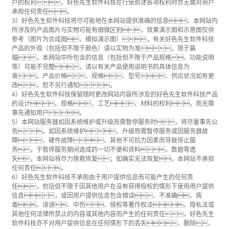
户的权利，好色先生软件科技在行使前述各项权利时亦无需对用户
承担任何责任。
3）好色先生软件科技将尽可能地在本网站提供准确的信息。本网站内
所涉及的产品图片与实物可能有细微区别，效果演示图和示意图仅供
参考（图片为合成图、模拟演示图），有关好色先生软件科技
产品的外观（包括但不限于颜色）请以实物为准。限于篇
幅，本网站中所包含的信息（包括但不限于产品规格、功能说明
等）可能不完整，请以有关产品使用说明书的具体信息为
准。产品价格、规格、型号、供应状况如有更
改，恕不另行通知。
4）好色先生软件科技保留随时更改网站内容所涉及的好色先生软件科技产品
的设计、规格、工艺、材料的权利，而无需
事先通知用户。
5）本网站服务器如因系统维护或升级而需暂停服务时，将尽量事先公
告。如因系统维护、升级而需暂停服务或因服务器故
障、硬件故障、其他不可抗力因素而导致停止服
务，于暂停服务期间造成的一切不便和资料、数据等遗
失，本网站将尽力挽救恢复；如确实无法恢复，本网站不承担
任何责任。
6）好色先生软件科技不承担由于用户提供信息而可能产生的任何责
任，包括但不限于因其他用户在没有获得授权的情形下使用用户提供
信息，或因用户提供信息包含错误、不准确、病
毒、诽谤、中伤、侵权等著作权法、隐私法或
其他任何法律所禁止的内容或其他内容而产生的任何责任。好色先生
软件科技亦不对用户提供信息在任何情形下的丢失、删除、