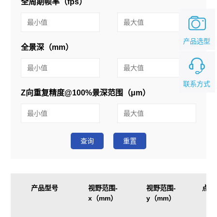
全周期帧率（fps）
产品选型
全景深（mm）
联系方式
Z向重复精度@100%景深范围（μm）
查询
重置
产品型号
视野范围-
视野范围-
点云
x（mm）
y（mm）
（